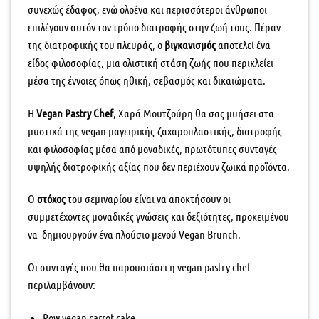
συνεχώς έδαφος, ενώ ολοένα και περισσότεροι άνθρωποι
επιλέγουν αυτόν τον τρόπο διατροφής στην ζωή τους. Πέραν
της διατροφικής του πλευράς, ο
βιγκανισμός
αποτελεί ένα
είδος φιλοσοφίας, μια ολιστική στάση ζωής που περικλείει
μέσα της έννοιες όπως ηθική, σεβασμός και δικαιώματα.
Η
Vegan Pastry Chef
, Χαρά Μουτζούρη θα σας μυήσει στα
μυστικά της vegan μαγειρικής-ζαχαροπλαστικής, διατροφής
και φιλοσοφίας μέσα από μοναδικές, πρωτότυπες συνταγές
υψηλής διατροφικής αξίας που δεν περιέχουν ζωικά προϊόντα.
Ο
στόχος
του σεμιναρίου είναι να αποκτήσουν οι
συμμετέχοντες μοναδικές γνώσεις και δεξιότητες, προκειμένου
να δημιουργούν ένα πλούσιο μενού Vegan Brunch.
Οι συνταγές που θα παρουσιάσει η vegan pastry chef
περιλαμβάνουν:
Row vegan carrot cake