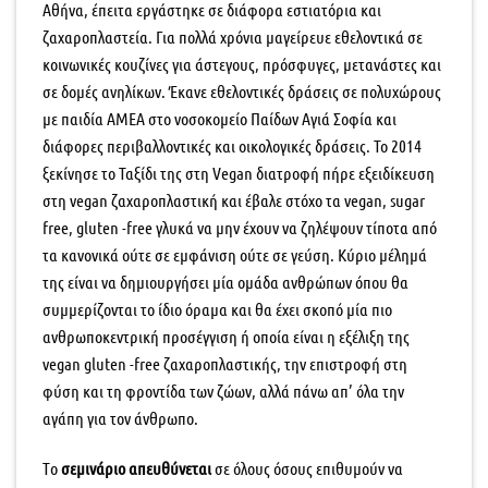
Αθήνα, έπειτα εργάστηκε σε διάφορα εστιατόρια και
ζαχαροπλαστεία. Για πολλά χρόνια μαγείρευε εθελοντικά σε
κοινωνικές κουζίνες για άστεγους, πρόσφυγες, μετανάστες και
σε δομές ανηλίκων. Έκανε εθελοντικές δράσεις σε πολυχώρους
με παιδία ΑΜΕΑ στο νοσοκομείο Παίδων Αγιά Σοφία και
διάφορες περιβαλλοντικές και οικολογικές δράσεις. Το 2014
ξεκίνησε το Ταξίδι της στη Vegan διατροφή πήρε εξειδίκευση
στη vegan ζαχαροπλαστική και έβαλε στόχο τα vegan, sugar
free, gluten -free γλυκά να μην έχουν να ζηλέψουν τίποτα από
τα κανονικά ούτε σε εμφάνιση ούτε σε γεύση. Κύριο μέλημά
της είναι να δημιουργήσει μία ομάδα ανθρώπων όπου θα
συμμερίζονται το ίδιο όραμα και θα έχει σκοπό μία πιο
ανθρωποκεντρική προσέγγιση ή οποία είναι η εξέλιξη της
vegan gluten -free ζαχαροπλαστικής, την επιστροφή στη
φύση και τη φροντίδα των ζώων, αλλά πάνω απ’ όλα την
αγάπη για τον άνθρωπο.
Tο
σεμινάριο απευθύνεται
σε όλους όσους επιθυμούν να