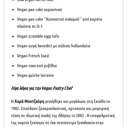
Vegan pan cake χαρουπιού
Vegan pan cake ‘’Καπνιστού σολομού’’ από καρότο
πλούσια σε Ω-3
Vegan scramble eggs tofu
Vegan αυγά benedict με σάλτσα hollandaise
Vegan French toast
Vegan τoνo από ρεβίθια
Vegan quiche lorraine
Λίγα
λόγια
για
την
Vegan Pastry Chef
Η
Χαρά Μουτζούρη
γεννήθηκε και μεγάλωσε στη Σκιάθο το
1982. Σπούδασε ζαχαροπλαστική, αρτοποιία και μαγειρική
τέχνη σε ιδιωτική σχολή της Αθήνας το 2002 . Η επαγγελματική
της πορεία ξεκίνησε σε ένα πεντάστερο ξενοδοχείο στην