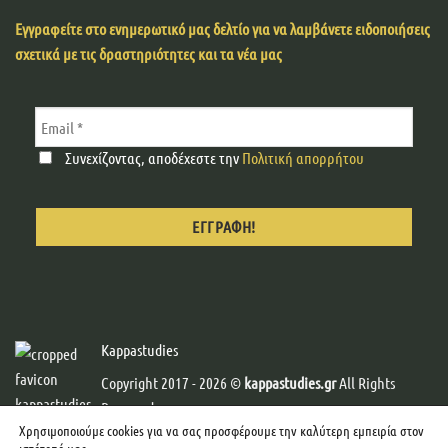
Εγγραφείτε στο ενημερωτικό μας δελτίο για να λαμβάνετε ειδοποιήσεις
σχετικά με τις δραστηριότητες και τα νέα μας
Συνεχίζοντας, αποδέχεστε την
Πολιτική απορρήτου
Kappastudies
Copyright 2017 - 2026 ©
kappastudies.gr
All Rights
Reserved.
Χρησιμοποιούμε cookies για να σας προσφέρουμε την καλύτερη εμπειρία στον
Developed & Designed by
Web-Creator
-
Graphics by