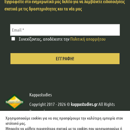
Εγγραφείτε στο ενημερωτικό μας δελτίο για να λαμβάνετε ειδοποιήσεις
σχετικά με τις δραστηριότητες και τα νέα μας
Συνεχίζοντας, αποδέχεστε την
Πολιτική απορρήτου
Kappastudies
Copyright 2017 - 2026 ©
kappastudies.gr
All Rights
Reserved.
Χρησιμοποιούμε cookies για να σας προσφέρουμε την καλύτερη εμπειρία στον
Developed & Designed by
Web-Creator
-
Graphics by
ιστότοπό μας.
mcgraphics
Μπορείτε να μάθετε περισσότερα σχετικά με τα cookies που χρησιμοποιούμε ή