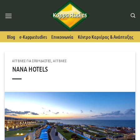
Skip
to
content
Blog
e-Kappastudies
Επικοινωνία
Κέντρο Καριέρας & Ανάπτυξης
ΑΓΓΕΛΊΕΣ ΓΙΑ ΣΠΟΥΔΑΣΤΈΣ
,
ΑΓΓΕΛΊΕΣ
NANA HOTELS