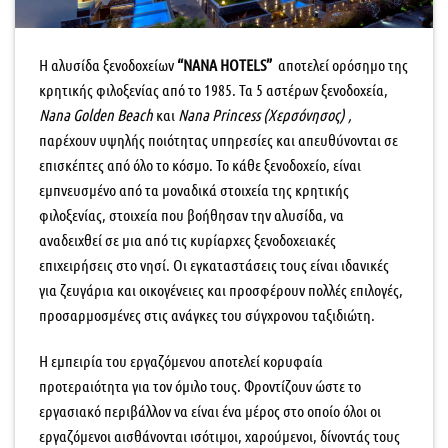
Η αλυσίδα ξενοδοχείων
“NANA HOTELS”
αποτελεί ορόσημο της
κρητικής φιλοξενίας από το 1985. Τα 5 αστέρων ξενοδοχεία,
Nana Golden Beach
και
Nana Princess (Χερσόνησος) ,
παρέχουν υψηλής ποιότητας υπηρεσίες και απευθύνονται σε
επισκέπτες από όλο το κόσμο. Το κάθε ξενοδοχείο, είναι
εμπνευσμένο από τα μοναδικά στοιχεία της κρητικής
φιλοξενίας, στοιχεία που βοήθησαν την αλυσίδα, να
αναδειχθεί σε μια από τις κυρίαρχες ξενοδοχειακές
επιχειρήσεις στο νησί. Οι εγκαταστάσεις τους είναι ιδανικές
για ζευγάρια και οικογένειες και προσφέρουν πολλές επιλογές,
προσαρμοσμένες στις ανάγκες του σύγχρονου ταξιδιώτη.
Η εμπειρία του εργαζόμενου αποτελεί κορυφαία
προτεραιότητα για τον όμιλο τους. Φροντίζουν ώστε το
εργασιακό περιβάλλον να είναι ένα μέρος στο οποίο όλοι οι
εργαζόμενοι αισθάνονται ισότιμοι, χαρούμενοι, δίνοντάς τους