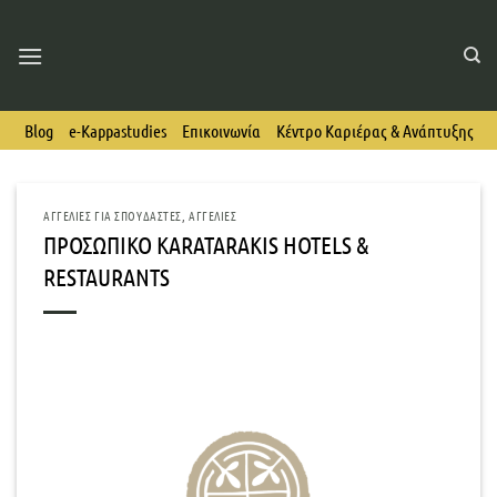
Skip
to
content
Blog
e-Kappastudies
Επικοινωνία
Κέντρο Καριέρας & Ανάπτυξης
ΑΓΓΕΛΊΕΣ ΓΙΑ ΣΠΟΥΔΑΣΤΈΣ
,
ΑΓΓΕΛΊΕΣ
ΠΡΟΣΩΠΙΚΟ KARATARAKIS HOTELS &
RESTAURANTS