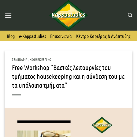
Skip
to
content
Blog
e-Kappastudies
Επικοινωνία
Κέντρο Καριέρας & Ανάπτυξης
ΣΕΜΙΝΆΡΙΑ
,
HOUSEKEEPING
Free Workshop ”Βασικές λειτουργίες του
τμήματος housekeeping και η σύνδεση του με
τα υπόλοιπα τμήματα”