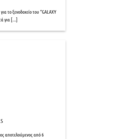
ια το ξενοδοχείο του “GALAXY
 για [...]
LS
λος αποτελούμενος από 6