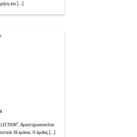
ρήτη και [...]
N
LLECTION”, δραστηριοποιείται
υταία 30 χρόνια. Ο όμιλος [...]