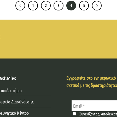
1
2
3
4
5
;
astudies
Εγγραφείτε στο ενημερωτικό μ
σχετικά με τις δραστηριότητες
κπαιδευτήριο
ραφείο Διασύνδεσης
ρευνητικό Κέντρο
Συνεχίζοντας, αποδέχεσ