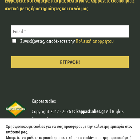
Εγγραφείτε στο ενημερωτικό μας δελτίο για να λαμβάνετε ειδοποιήσεις
σχετικά με τις δραστηριότητες και τα νέα μας
Συνεχίζοντας, αποδέχεστε την
Πολιτική απορρήτου
Kappastudies
Copyright 2017 - 2026 ©
kappastudies.gr
All Rights
Reserved.
Χρησιμοποιούμε cookies για να σας προσφέρουμε την καλύτερη εμπειρία στον
Developed & Designed by
Web-Creator
-
Graphics by
ιστότοπό μας.
mcgraphics
Μπορείτε να μάθετε περισσότερα σχετικά με τα cookies που χρησιμοποιούμε ή