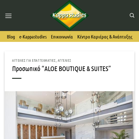
Skip
to
content
Blog
e-Kappastudies
Επικοινωνία
Κέντρο Καριέρας & Ανάπτυξης
ΑΓΓΕΛΊΕΣ ΓΙΑ ΕΠΑΓΓΕΛΜΑΤΊΕΣ
,
ΑΓΓΕΛΊΕΣ
Προσωπικό “ALOE BOUTIQUE & SUITES”