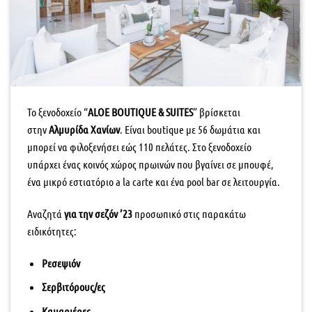
Το ξενοδοχείο “
ALOE BOUTIQUE & SUITES
” βρίσκεται
στην
Αλμυρίδα Χανίων
. Είναι boutique με 56 δωμάτια και
μπορεί να φιλοξενήσει εώς 110 πελάτες. Στο ξενοδοχείο
υπάρχει ένας κοινός χώρος πρωινών που βγαίνει σε μπουφέ,
ένα μικρό εστιατόριο a la carte και ένα pool bar σε λειτουργία.
Αναζητά
για την σεζόν ’23
προσωπικό στις παρακάτω
ειδικότητες:
Ρεσεψιόν
Σερβιτόρους/ες
Καμαριέρες