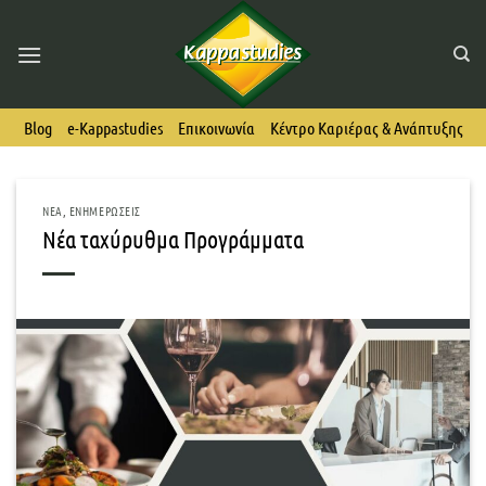
Skip
to
content
Blog
e-Kappastudies
Επικοινωνία
Κέντρο Καριέρας & Ανάπτυξης
ΝΈΑ
,
ΕΝΗΜΕΡΏΣΕΙΣ
Νέα ταχύρυθμα Προγράμματα