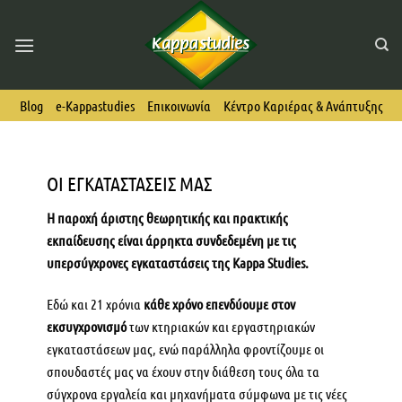
Skip
to
content
Blog
e-Kappastudies
Επικοινωνία
Κέντρο Καριέρας & Ανάπτυξης
ΟΙ ΕΓΚΑΤΑΣΤΑΣΕΙΣ ΜΑΣ
Η παροχή άριστης θεωρητικής και πρακτικής
εκπαίδευσης είναι άρρηκτα συνδεδεμένη με τις
υπερσύγχρονες εγκαταστάσεις της
Kappa
Studies
.
Εδώ και 21 χρόνια
κάθε χρόνο επενδύουμε στον
εκσυγχρονισμό
των κτηριακών και εργαστηριακών
εγκαταστάσεων μας, ενώ παράλληλα φροντίζουμε οι
σπουδαστές μας να έχουν στην διάθεση τους όλα τα
σύγχρονα εργαλεία και μηχανήματα σύμφωνα με τις νέες