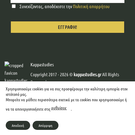
Συνεχίζοντας, αποδέχεστε την
Πολιτική απορρήτου
Kappastudies
Copyright 2017 - 2026 ©
kappastudies.gr
All Rights
Reserved.
Χρησιμοποιούμε cookies για να σας προσφέρουμε την καλύτερη εμπειρία στον
Developed & Designed by
Web-Creator
-
Graphics by
ιστότοπό μας.
mcgraphics
Μπορείτε να μάθετε περισσότερα σχετικά με τα cookies που χρησιμοποιούμε ή
ρυθμίσεις
να τα απενεργοποιήσετε στις
.
Αποδοχή
Απόρριψη