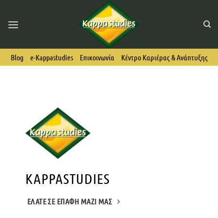
Skip
to
content
Blog
e-Kappastudies
Επικοινωνία
Κέντρο Καριέρας & Ανάπτυξης
KAPPASTUDIES
ΕΛΆΤΕ ΣΕ ΕΠΑΦΉ ΜΑΖΊ ΜΑΣ