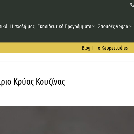
τικά
Η σχολή μας
Εκπαιδευτικά Προγράμματα
Σπουδές Vegan
Blog
e-Kappastudies
άριο Κρύας Κουζίνας