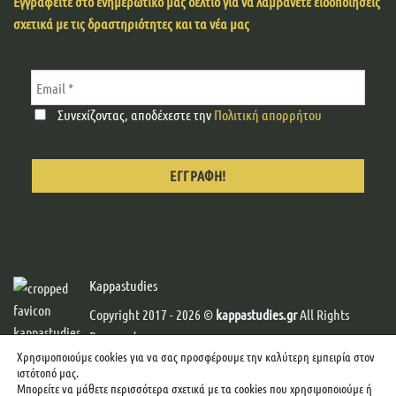
Εγγραφείτε στο ενημερωτικό μας δελτίο για να λαμβάνετε ειδοποιήσεις
σχετικά με τις δραστηριότητες και τα νέα μας
Συνεχίζοντας, αποδέχεστε την
Πολιτική απορρήτου
Kappastudies
Copyright 2017 - 2026 ©
kappastudies.gr
All Rights
Reserved.
Χρησιμοποιούμε cookies για να σας προσφέρουμε την καλύτερη εμπειρία στον
Developed & Designed by
Web-Creator
-
Graphics by
ιστότοπό μας.
mcgraphics
Μπορείτε να μάθετε περισσότερα σχετικά με τα cookies που χρησιμοποιούμε ή