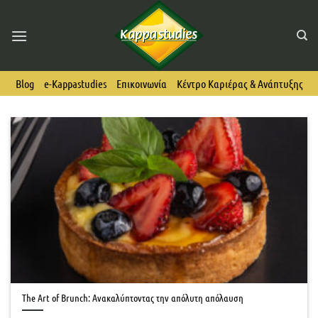
Skip
to
content
Blog
e-Kappastudies
Επικοινωνία
Κέντρο Καριέρας & Ανάπτυξης
The Art of Brunch: Ανακαλύπτοντας την απόλυτη απόλαυση