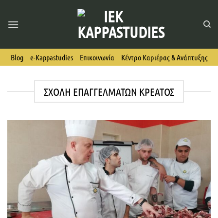
Skip
to
content
Blog
e-Kappastudies
Επικοινωνία
Κέντρο Καριέρας & Ανάπτυξης
ΣΧΟΛΉ ΕΠΑΓΓΕΛΜΆΤΩΝ ΚΡΈΑΤΟΣ