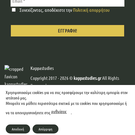
Συνεχίζοντας, αποδέχεστε την
Πολιτική απορρήτου
Kappastudies
Copyright 2017 - 2026 ©
kappastudies.gr
All Rights
Reserved.
Χρησιμοποιούμε cookies για να σας προσφέρουμε την καλύτερη εμπειρία στον
Developed & Designed by
Web-Creator
-
Graphics by
ιστότοπό μας.
mcgraphics
Μπορείτε να μάθετε περισσότερα σχετικά με τα cookies που χρησιμοποιούμε ή
ρυθμίσεις
να τα απενεργοποιήσετε στις
.
Αποδοχή
Απόρριψη